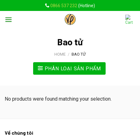
Skip
0866 537 232
(Hotline)
to
content
Bao tử
HOME
/
BAO TỬ
PHÂN LOẠI SẢN PHẨM
No products were found matching your selection.
Về chúng tôi