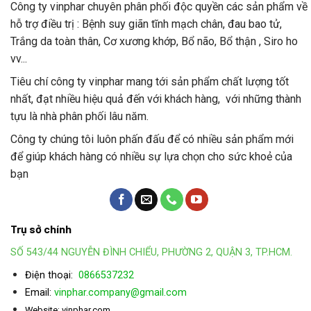
Công ty vinphar chuyên phân phối độc quyền các sản phẩm về
hỗ trợ điều trị : Bệnh suy giãn tĩnh mạch chân, đau bao tử,
Trắng da toàn thân, Cơ xương khớp, Bổ não, Bổ thận , Siro ho
vv...
Tiêu chí công ty vinphar mang tới sản phẩm chất lượng tốt
nhất, đạt nhiều hiệu quả đến với khách hàng, với những thành
tựu là nhà phân phối lâu năm.
Công ty chúng tôi luôn phấn đấu để có nhiều sản phẩm mới
để giúp khách hàng có nhiều sự lựa chọn cho sức khoẻ của
bạn
Trụ sở chính
SỐ 543/44 NGUYỄN ĐÌNH CHIỂU, PHƯỜNG 2, QUẬN 3, TP.HCM.
Điện thoại:
0866537232
Email:
vinphar.company@gmail.com
Website: vinphar.com