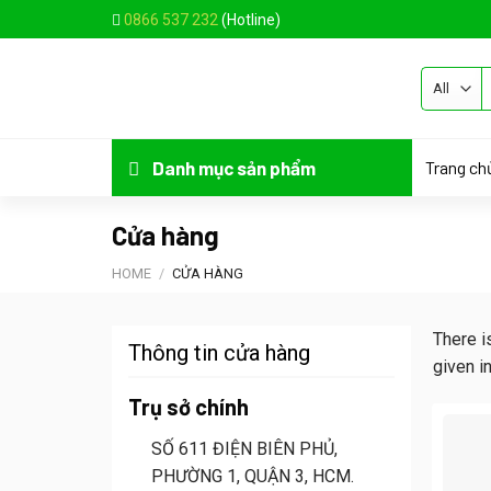
Skip
0866 537 232
(Hotline)
to
content
S
fo
Trang ch
Danh mục sản phẩm
Cửa hàng
HOME
/
CỬA HÀNG
There i
Thông tin cửa hàng
given i
Trụ sở chính
SỐ 611 ĐIỆN BIÊN PHỦ,
PHƯỜNG 1, QUẬN 3, HCM.