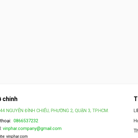
ở chính
T
44 NGUYỄN ĐÌNH CHIỂU, PHƯỜNG 2, QUẬN 3, TP.HCM.
L
 thoại:
0866537232
Ho
:
vinphar.company@gmail.com
Th
te: vinphar.com