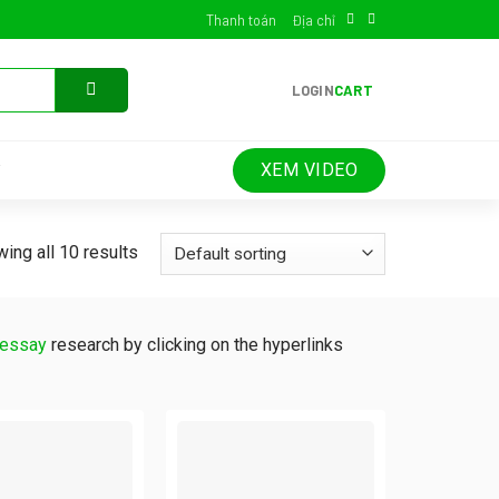
Thanh toán
Địa chỉ
LOGIN
CART
XEM VIDEO
ing all 10 results
 essay
research by clicking on the hyperlinks