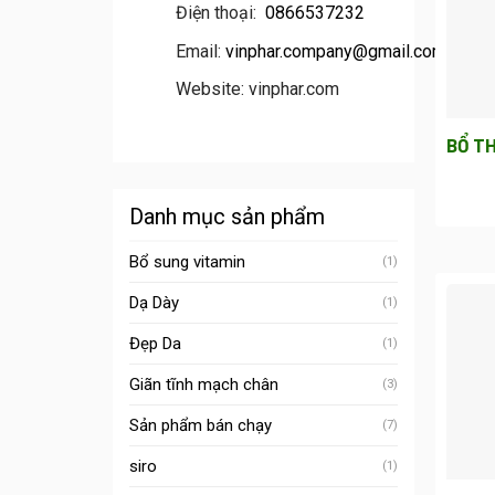
Điện thoại:
0866537232
Email:
vinphar.company@gmail.com
Website: vinphar.com
BỔ T
Danh mục sản phẩm
Bổ sung vitamin
(1)
Dạ Dày
(1)
Đẹp Da
(1)
Giãn tĩnh mạch chân
(3)
Sản phẩm bán chạy
(7)
siro
(1)