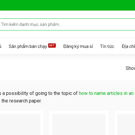
earch
r:
ủ
Sản phẩm bán chạy
Đăng ký mua sỉ
Tin tức
Địa chỉ
Show
s a possibility of going to the topic of
how to name articles in an
n the research paper.